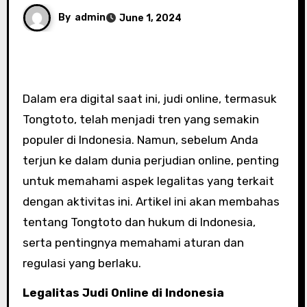
By
admin
June 1, 2024
Dalam era digital saat ini, judi online, termasuk
Tongtoto, telah menjadi tren yang semakin
populer di Indonesia. Namun, sebelum Anda
terjun ke dalam dunia perjudian online, penting
untuk memahami aspek legalitas yang terkait
dengan aktivitas ini. Artikel ini akan membahas
tentang Tongtoto dan hukum di Indonesia,
serta pentingnya memahami aturan dan
regulasi yang berlaku.
Legalitas Judi Online di Indonesia