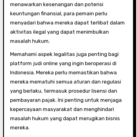
menawarkan kesenangan dan potensi
keuntungan finansial, para pemain perlu
menyadari bahwa mereka dapat terlibat dalam
aktivitas ilegal yang dapat menimbulkan
masalah hukum.
Memahami aspek legalitas juga penting bagi
platform judi online yang ingin beroperasi di
Indonesia. Mereka perlu memastikan bahwa
mereka mematuhi semua aturan dan regulasi
yang berlaku, termasuk prosedur lisensi dan
pembayaran pajak. Ini penting untuk menjaga
kepercayaan masyarakat dan menghindari
masalah hukum yang dapat merugikan bisnis
mereka.