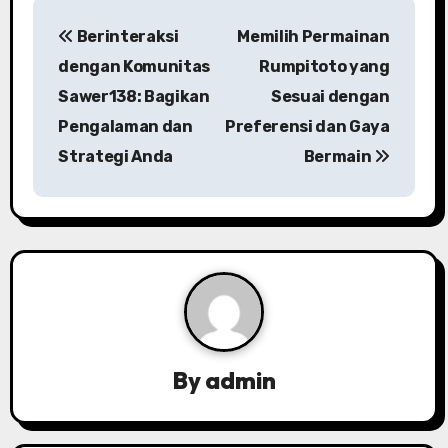
P
Berinteraksi
Memilih Permainan
o
dengan Komunitas
Rumpitoto yang
s
Sawer138: Bagikan
Sesuai dengan
Pengalaman dan
Preferensi dan Gaya
t
Strategi Anda
Bermain
n
a
v
i
g
a
By
admin
t