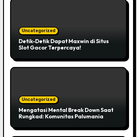
Uncategorized
Detik-Detik Dapat Maxwin di Situs
Slot Gacor Terpercaya!
Uncategorized
Mengatasi Mental Break Down Saat
Rungkad: Komunitas Palumania
Berbagi Tips