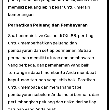
memiliki peluang lebih besar untuk meraih
kemenangan.
Perhatikan Peluang dan Pembayaran
Saat bermain Live Casino di OXL88, penting
untuk memperhatikan peluang dan
pembayaran dari setiap permainan. Setiap
permainan memiliki aturan dan pembayaran
yang berbeda, dan pemahaman yang baik
tentang ini dapat membantu Anda membuat
keputusan taruhan yang lebih baik. Pastikan
untuk membaca dan memahami tabel
pembayaran sebelum Anda mulai bermain, dan
pertimbangkan peluang dan risiko dari setiap
taruhan yang Anda buat.