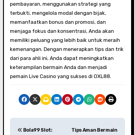
pembayaran, menggunakan strategi yang
terbukti, mengelola modal dengan bijak,
memanfaatkan bonus dan promosi, dan
menjaga fokus dan konsentrasi, Anda akan
memiliki peluang yang lebih baik untuk meraih
kemenangan. Dengan menerapkan tips dan trik
dari para ahli ini, Anda dapat meningkatkan
keterampilan bermain Anda dan menjadi
pemain Live Casino yang sukses di OXL88.
P
Bola99 Slot:
Tips Aman Bermain