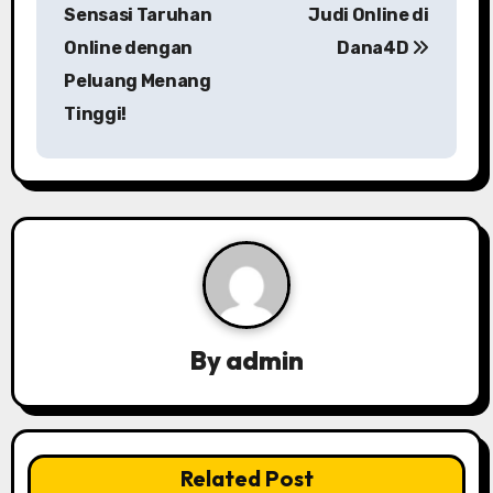
o
Sensasi Taruhan
Judi Online di
s
Online dengan
Dana4D
Peluang Menang
t
Tinggi!
n
a
v
i
g
a
By
admin
t
i
Related Post