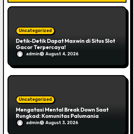
o
n
Uncategorized
Detik-Detik Dapat Maxwin di Situs Slot
Gacor Terpercaya!
admin
August 4, 2026
Uncategorized
Mengatasi Mental Break Down Saat
Rungkad: Komunitas Palumania
Berbagi Tips
admin
August 3, 2026