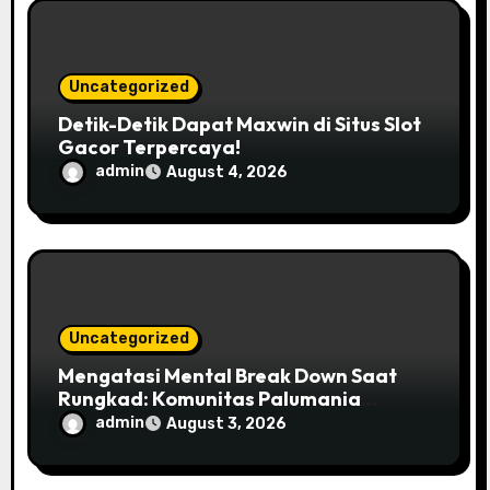
Uncategorized
Detik-Detik Dapat Maxwin di Situs Slot
Gacor Terpercaya!
admin
August 4, 2026
Uncategorized
Mengatasi Mental Break Down Saat
Rungkad: Komunitas Palumania
Berbagi Tips
admin
August 3, 2026