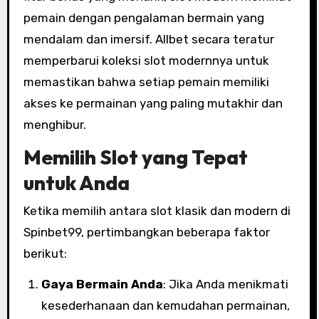
pemain dengan pengalaman bermain yang
mendalam dan imersif. Allbet secara teratur
memperbarui koleksi slot modernnya untuk
memastikan bahwa setiap pemain memiliki
akses ke permainan yang paling mutakhir dan
menghibur.
Memilih Slot yang Tepat
untuk Anda
Ketika memilih antara slot klasik dan modern di
Spinbet99, pertimbangkan beberapa faktor
berikut:
Gaya Bermain Anda
: Jika Anda menikmati
kesederhanaan dan kemudahan permainan,