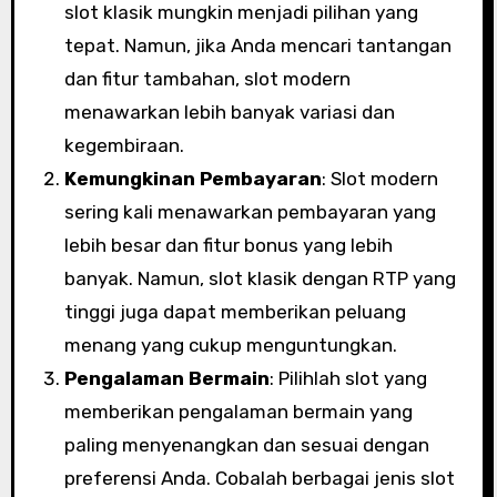
slot klasik mungkin menjadi pilihan yang
tepat. Namun, jika Anda mencari tantangan
dan fitur tambahan, slot modern
menawarkan lebih banyak variasi dan
kegembiraan.
Kemungkinan Pembayaran
: Slot modern
sering kali menawarkan pembayaran yang
lebih besar dan fitur bonus yang lebih
banyak. Namun, slot klasik dengan RTP yang
tinggi juga dapat memberikan peluang
menang yang cukup menguntungkan.
Pengalaman Bermain
: Pilihlah slot yang
memberikan pengalaman bermain yang
paling menyenangkan dan sesuai dengan
preferensi Anda. Cobalah berbagai jenis slot