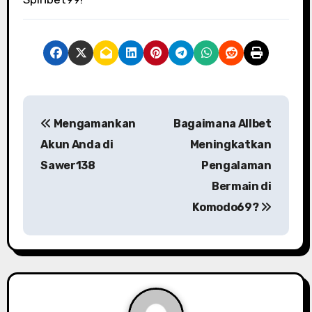
P
Mengamankan
Bagaimana Allbet
o
Akun Anda di
Meningkatkan
s
Sawer138
Pengalaman
Bermain di
t
Komodo69?
n
a
v
i