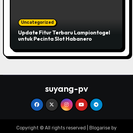
Uncategorized
Update Fitur Terbaru Lampiontogel
untuk Pecinta Slot Habanero
suyang-pv
Copyright © All rights reserved
|
Blogarise
by