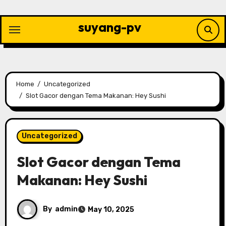
Skip
to
suyang-pv
content
Home
Uncategorized
Slot Gacor dengan Tema Makanan: Hey Sushi
Uncategorized
Slot Gacor dengan Tema
Makanan: Hey Sushi
By
admin
May 10, 2025