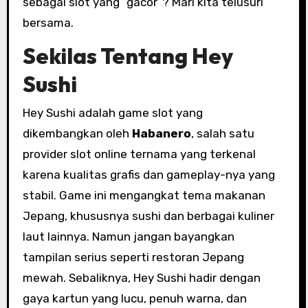
sebagai slot yang “gacor”? Mari kita telusuri
bersama.
Sekilas Tentang Hey
Sushi
Hey Sushi adalah game slot yang
dikembangkan oleh
Habanero
, salah satu
provider slot online ternama yang terkenal
karena kualitas grafis dan gameplay-nya yang
stabil. Game ini mengangkat tema makanan
Jepang, khususnya sushi dan berbagai kuliner
laut lainnya. Namun jangan bayangkan
tampilan serius seperti restoran Jepang
mewah. Sebaliknya, Hey Sushi hadir dengan
gaya kartun yang lucu, penuh warna, dan