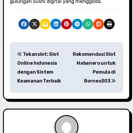
gulungan sushi digital yang menggoda.
P
Tekanslot: Slot
Rekomendasi Slot
o
Online Indonesia
Habanero untuk
s
dengan Sistem
Pemula di
Keamanan Terbaik
Borneo303
t
n
a
v
i