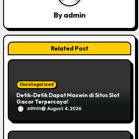
g
By
admin
a
t
Related Post
i
o
n
Uncategorized
Detik-Detik Dapat Maxwin di Situs Slot
Gacor Terpercaya!
admin
August 4, 2026