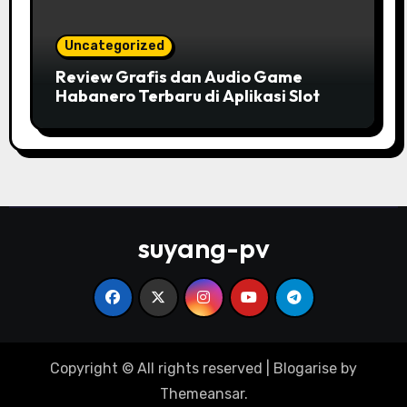
Uncategorized
Review Grafis dan Audio Game
Habanero Terbaru di Aplikasi Slot
suyang-pv
Copyright © All rights reserved
|
Blogarise
by
Themeansar
.