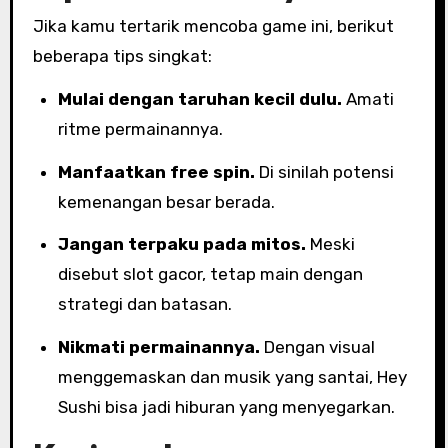
Jika kamu tertarik mencoba game ini, berikut
beberapa tips singkat:
Mulai dengan taruhan kecil dulu.
Amati
ritme permainannya.
Manfaatkan free spin.
Di sinilah potensi
kemenangan besar berada.
Jangan terpaku pada mitos.
Meski
disebut slot gacor, tetap main dengan
strategi dan batasan.
Nikmati permainannya.
Dengan visual
menggemaskan dan musik yang santai, Hey
Sushi bisa jadi hiburan yang menyegarkan.