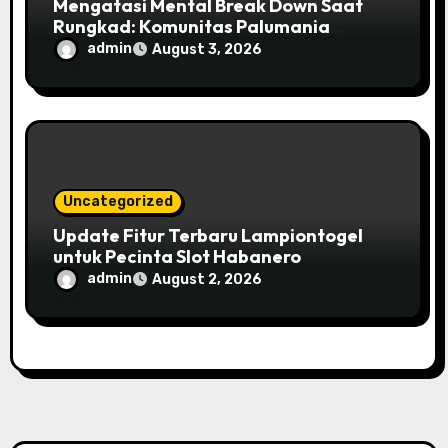
Mengatasi Mental Break Down Saat
Rungkad: Komunitas Palumania
Berbagi Tips
admin
August 3, 2026
Uncategorized
Update Fitur Terbaru Lampiontogel
untuk Pecinta Slot Habanero
admin
August 2, 2026