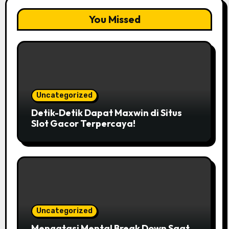
You Missed
Uncategorized
Detik-Detik Dapat Maxwin di Situs
Slot Gacor Terpercaya!
Uncategorized
Mengatasi Mental Break Down Saat