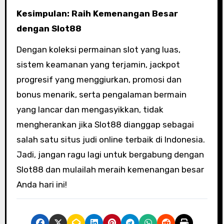
Kesimpulan: Raih Kemenangan Besar
dengan Slot88
Dengan koleksi permainan slot yang luas,
sistem keamanan yang terjamin, jackpot
progresif yang menggiurkan, promosi dan
bonus menarik, serta pengalaman bermain
yang lancar dan mengasyikkan, tidak
mengherankan jika Slot88 dianggap sebagai
salah satu situs judi online terbaik di Indonesia.
Jadi, jangan ragu lagi untuk bergabung dengan
Slot88 dan mulailah meraih kemenangan besar
Anda hari ini!