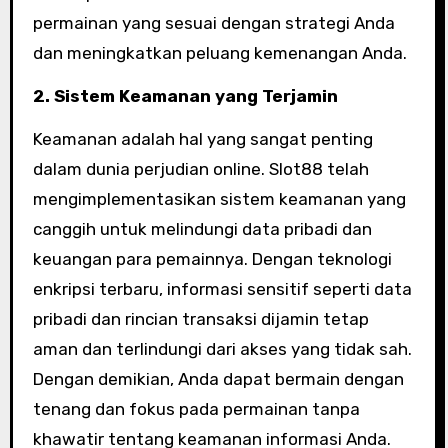
permainan yang sesuai dengan strategi Anda
dan meningkatkan peluang kemenangan Anda.
2. Sistem Keamanan yang Terjamin
Keamanan adalah hal yang sangat penting
dalam dunia perjudian online. Slot88 telah
mengimplementasikan sistem keamanan yang
canggih untuk melindungi data pribadi dan
keuangan para pemainnya. Dengan teknologi
enkripsi terbaru, informasi sensitif seperti data
pribadi dan rincian transaksi dijamin tetap
aman dan terlindungi dari akses yang tidak sah.
Dengan demikian, Anda dapat bermain dengan
tenang dan fokus pada permainan tanpa
khawatir tentang keamanan informasi Anda.