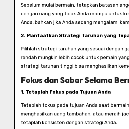
Sebelum mulai bermain, tetapkan batasan ang
dengan uang yang tidak Anda mampu untuk kehi
Anda, bahkan jika Anda sedang mengalami ke
2. Manfaatkan Strategi Taruhan yang Tep
Pilihlah strategi taruhan yang sesuai dengan 
rendah mungkin lebih cocok untuk pemain yan
strategi taruhan tinggi bisa menghasilkan kem
Fokus dan Sabar Selama Be
1. Tetaplah Fokus pada Tujuan Anda
Tetaplah fokus pada tujuan Anda saat bermain 
menghasilkan uang tambahan, atau meraih jac
tetaplah konsisten dengan strategi Anda.