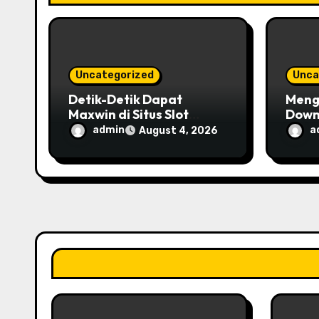
i
o
n
Uncategorized
Unca
Detik-Detik Dapat
Meng
Maxwin di Situs Slot
Down
Gacor Terpercaya!
Komu
admin
a
August 4, 2026
Berba