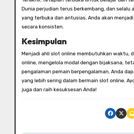
Dunia perjudian terus berkembang, dan selalu a
yang terbuka dan antusias, Anda akan menjadi 
secara konsisten.
Kesimpulan
Menjadi ahli slot online membutuhkan waktu, 
online, mengelola modal dengan bijaksana, teta
pengalaman pemain berpengalaman, Anda dap
yang lebih sering dalam bermain slot online. A
juga dan raih kesuksesan Anda!