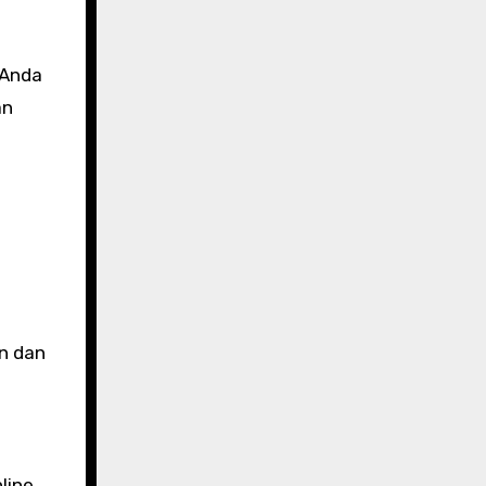
 Anda
an
n dan
line.