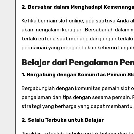
2. Bersabar dalam Menghadapi Kemenanga
Ketika bermain slot online, ada saatnya Anda
akan mengalami kerugian. Bersabarlah dalam m
terlalu euforia saat menang dan jangan terlalu
permainan yang mengandalkan keberuntungan, d
Belajar dari Pengalaman P
1. Bergabung dengan Komunitas Pemain Slo
Bergabunglah dengan komunitas pemain slot on
pengalaman dan tips dengan sesama pemain. P
strategi yang berharga yang dapat membantu
2. Selalu Terbuka untuk Belajar
Terakhir, tetaplah terbuka untuk belajar dan t