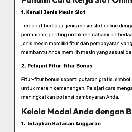
1. Kenali Jenis Mesin Slot
Terdapat berbagai jenis mesin slot online den
permainan, penting untuk memahami perbedaan a
jenis mesin memiliki fitur dan pembayaran ya
membantu Anda memilih mesin yang sesuai den
2. Pelajari Fitur-fitur Bonus
Fitur-fitur bonus seperti putaran gratis, simb
untuk meraih kemenangan. Pelajari cara mengak
meningkatkan potensi pembayaran Anda.
Kelola Modal Anda dengan B
1. Tetapkan Batasan Anggaran