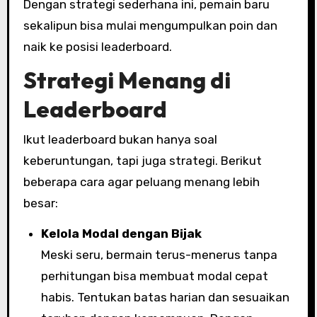
Dengan strategi sederhana ini, pemain baru
sekalipun bisa mulai mengumpulkan poin dan
naik ke posisi leaderboard.
Strategi Menang di
Leaderboard
Ikut leaderboard bukan hanya soal
keberuntungan, tapi juga strategi. Berikut
beberapa cara agar peluang menang lebih
besar:
Kelola Modal dengan Bijak
Meski seru, bermain terus-menerus tanpa
perhitungan bisa membuat modal cepat
habis. Tentukan batas harian dan sesuaikan