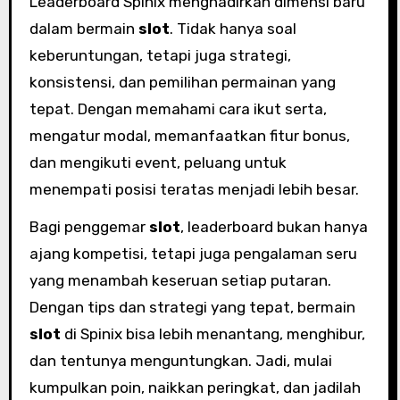
Leaderboard Spinix menghadirkan dimensi baru
dalam bermain
slot
. Tidak hanya soal
keberuntungan, tetapi juga strategi,
konsistensi, dan pemilihan permainan yang
tepat. Dengan memahami cara ikut serta,
mengatur modal, memanfaatkan fitur bonus,
dan mengikuti event, peluang untuk
menempati posisi teratas menjadi lebih besar.
Bagi penggemar
slot
, leaderboard bukan hanya
ajang kompetisi, tetapi juga pengalaman seru
yang menambah keseruan setiap putaran.
Dengan tips dan strategi yang tepat, bermain
slot
di Spinix bisa lebih menantang, menghibur,
dan tentunya menguntungkan. Jadi, mulai
kumpulkan poin, naikkan peringkat, dan jadilah